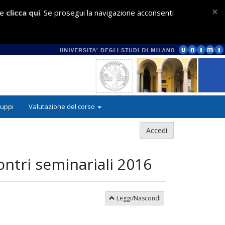
×
ie
clicca qui
. Se prosegui la navigazione acconsenti
ruppi
Valutazione del corso
Accedi
ontri seminariali 2016
Leggi/Nascondi