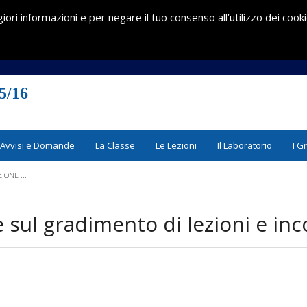
iori informazioni e per negare il tuo consenso all’utilizzo dei cook
5/16
Avvisi e Domande
La Classe
Le Lezioni
Il Laboratorio
I G
ONE ...
 sul gradimento di lezioni e inc