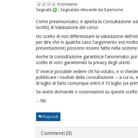
0 consensi
Segnala
-
Segnalato rilevante da
0
persone.
Come preannunciato, è aperta la Consultazione sul gra
iscritti) di Valutazione del corso.
Ho scelto di non differenziare la valutazione dell'
in
per dire che in qualche caso l'argomento era molt
presentazione) possono essere fatte nella sezione
Anche la consultazione garantisce l'anonimato: pur
scelte di voto garantendo la privacy degli utenti.
E' invece possibile vedere chi ha votato, e vi chieder
pubblicare i risultati della consultazione -- a cui 
di luglio di farlo comunque entro il 15 luglio (se p
Se avete domande o osservazioni su queste scelte d
-- fdc
Rispondi
Commenti (0)