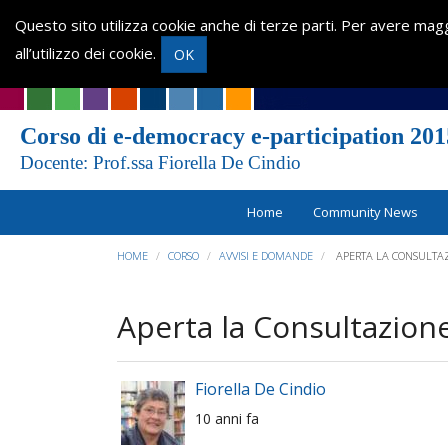
Questo sito utilizza cookie anche di terze parti. Per avere magg
all’utilizzo dei cookie.
OK
Corso di e-democracy e-participation 201
Docente: Prof.ssa Fiorella De Cindio
Home
Community News
HOME
CORSO
AVVISI E DOMANDE
APERTA LA CONSULTAZI
Aperta la Consultazione
Fiorella De Cindio
10 anni fa