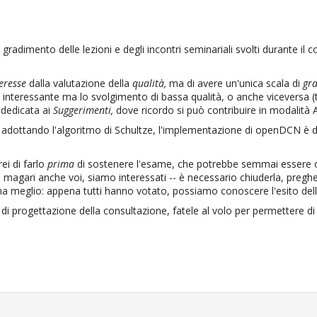
dimento delle lezioni e degli incontri seminariali svolti durante il cor
teresse
dalla valutazione della
qualità,
ma di avere un'unica scala di
gr
o interessante ma lo svolgimento di bassa qualità, o anche viceversa
 dedicata ai
Suggerimenti,
dove ricordo si può contribuire in modalità
 adottando l'algoritmo di Schultze, l'implementazione di openDCN è d
ei di farlo
prima
di sostenere l'esame, che potrebbe semmai essere o
io, e magari anche voi, siamo interessati -- è necessario chiuderla, pr
rima meglio: appena tutti hanno votato, possiamo conoscere l'esito del
i progettazione della consultazione, fatele al volo per permettere di