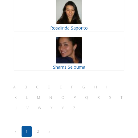
Rosalinda
Saporito
Shams
Selouma
A
B
C
D
E
F
G
H
I
J
K
L
M
N
O
P
Q
R
S
T
U
V
W
X
Y
Z
«
1
2
»