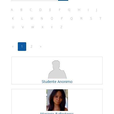
A
B
C
D
E
F
G
H
I
J
K
L
M
N
O
P
Q
R
S
T
U
V
W
X
Y
Z
«
1
2
»
Studente
Anonimo
Marjorie
Ballesteros