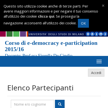
×
Questo sito utilizza cookie anche di terze parti. Per
avere maggiori informazioni e per negare il tuo consenso
all’utilizzo dei cookie
clicca qui
. Se prosegui la
navigazione acconsenti all’utilizzo dei cookie.
OK
Corso di e-democracy e-participation
2015/16
Docente: Prof.ssa Fiorella De Cindio
Accedi
Elenco Partecipanti