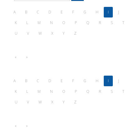
A
B
C
D
E
F
G
H
I
J
K
L
M
N
O
P
Q
R
S
T
U
V
W
X
Y
Z
«
»
A
B
C
D
E
F
G
H
I
J
K
L
M
N
O
P
Q
R
S
T
U
V
W
X
Y
Z
«
»