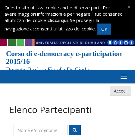
×
Questo sito utilizza cookie anche di terze parti. Per
avere maggiori informazioni e per negare il tuo consenso
all’utilizzo dei cookie
clicca qui
. Se prosegui la
navigazione acconsenti all’utilizzo dei cookie.
OK
Corso di e-democracy e-participation
2015/16
Docente: Prof.ssa Fiorella De Cindio
Accedi
Elenco Partecipanti