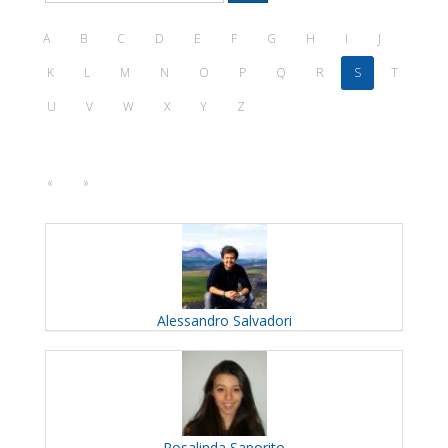
A
B
C
D
E
F
G
H
I
J
K
L
M
N
O
P
Q
R
S
T
U
V
W
X
Y
Z
«
»
Alessandro
Salvadori
Rosalinda
Saporito