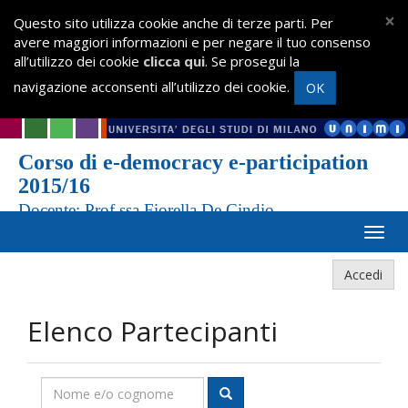
×
Questo sito utilizza cookie anche di terze parti. Per
avere maggiori informazioni e per negare il tuo consenso
all’utilizzo dei cookie
clicca qui
. Se prosegui la
navigazione acconsenti all’utilizzo dei cookie.
OK
Corso di e-democracy e-participation
2015/16
Docente: Prof.ssa Fiorella De Cindio
Accedi
Elenco Partecipanti