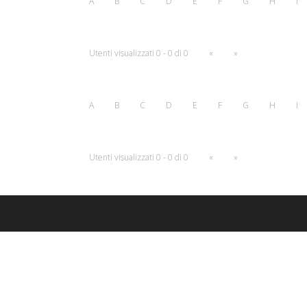
A
B
C
D
E
F
G
H
I
Utenti visualizzati 0 - 0 di 0
«
»
A
B
C
D
E
F
G
H
I
Utenti visualizzati 0 - 0 di 0
«
»