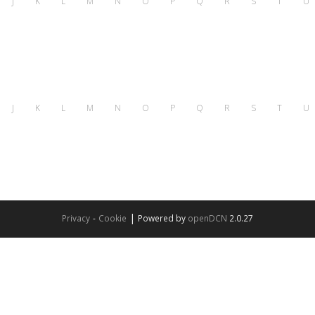
J
K
L
M
N
O
P
Q
R
S
T
U
J
K
L
M
N
O
P
Q
R
S
T
U
|
Privacy
-
Cookie
Powered by
openDCN
2.0.27