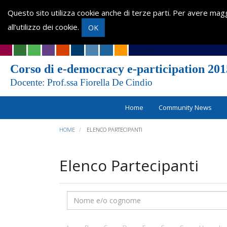
Questo sito utilizza cookie anche di terze parti. Per avere magg
all’utilizzo dei cookie.
OK
Corso di e-democracy e-participation 201
Docente: Prof.ssa Fiorella De Cindio
Home
Community News
HOME
ELENCO PARTECIPANTI
Elenco Partecipanti