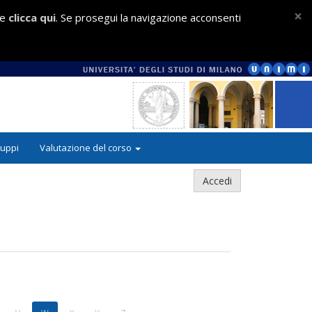
×
ie
clicca qui
. Se prosegui la navigazione acconsenti
ruppi
Valutazione del corso
Accedi