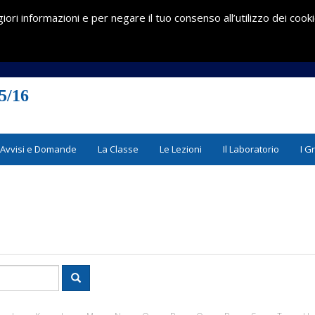
iori informazioni e per negare il tuo consenso all’utilizzo dei cook
5/16
Avvisi e Domande
La Classe
Le Lezioni
Il Laboratorio
I G