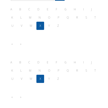
A
B
C
D
E
F
G
H
I
J
K
L
M
N
O
P
Q
R
S
T
U
V
W
X
Y
Z
«
»
A
B
C
D
E
F
G
H
I
J
K
L
M
N
O
P
Q
R
S
T
U
V
W
X
Y
Z
«
»