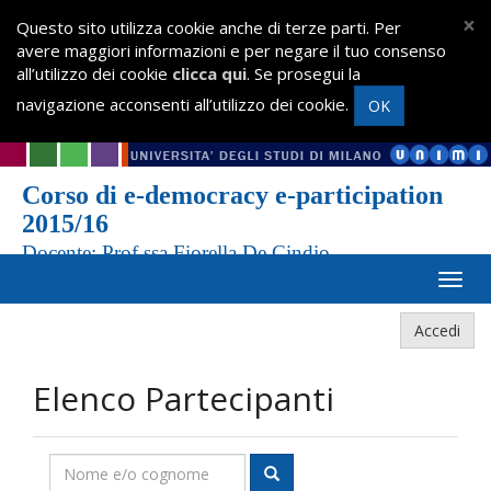
×
Questo sito utilizza cookie anche di terze parti. Per
avere maggiori informazioni e per negare il tuo consenso
all’utilizzo dei cookie
clicca qui
. Se prosegui la
navigazione acconsenti all’utilizzo dei cookie.
OK
Corso di e-democracy e-participation
2015/16
Docente: Prof.ssa Fiorella De Cindio
Accedi
Elenco Partecipanti